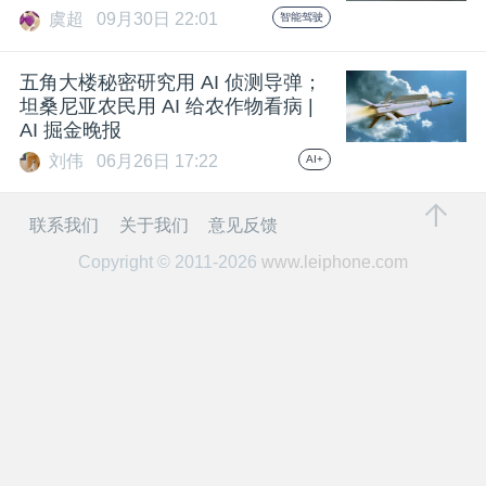
开
虞超
09月30日 22:01
智能驾驶
课
五角大楼秘密研究用 AI 侦测导弹；
坦桑尼亚农民用 AI 给农作物看病 |
AI 掘金晚报
活
刘伟
06月26日 17:22
AI+
动
联系我们
关于我们
意见反馈
中
Copyright © 2011-2026
www.leiphone.com
心
GAIR
专