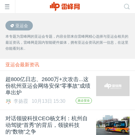
亚运会
首
本专题为雷峰网的亚运会专题，内容全部来自雷峰网精心选择与亚运会相关的
最近资讯，雷峰网是国内智能硬件媒体，拥有亚运会资讯的第一信息，在这里
页
你能看到未..
雷
亚运会最新资讯
超800亿日志、2600万+次攻击...这
峰
份杭州亚运会网络安保“零事故”成绩
单出炉
网
李扬霞
10月13日 15:30
政企安全
公
对话领骏科技CEO杨文利：杭州自
动驾驶“首秀”的背后，领骏科技
的“数物”之争