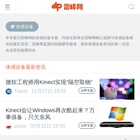
体感设备
首
本专题为雷峰网的体感设备专题，内容全部来自雷峰网精心选择与体感设备相
关的最近资讯，雷峰网是国内智能硬件媒体，拥有体感设备资讯的第一信息，
页
在这里你能看到未..
雷
体感设备最新资讯
微软工程师用Kinect实现“隔空取物”
峰
Travis
11月27日 19:55
业界专题
网
Kinect会让Windows再次酷起来？万
事俱备，只欠东风
公
annie
03月12日 16:55
业界专题