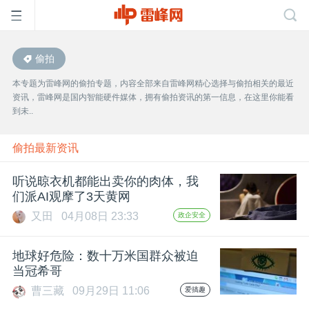
偷拍
首
本专题为雷峰网的偷拍专题，内容全部来自雷峰网精心选择与偷拍相关的最近
资讯，雷峰网是国内智能硬件媒体，拥有偷拍资讯的第一信息，在这里你能看
页
到未..
雷
偷拍最新资讯
听说晾衣机都能出卖你的肉体，我
峰
们派AI观摩了3天黄网
又田
04月08日 23:33
政企安全
网
地球好危险：数十万米国群众被迫
公
当冠希哥
曹三藏
09月29日 11:06
爱搞趣