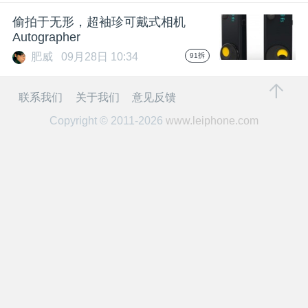
开
偷拍于无形，超袖珍可戴式相机
Autographer
课
肥威
09月28日 10:34
91拆
活
联系我们
关于我们
意见反馈
Copyright © 2011-2026
www.leiphone.com
动
中
心
GAIR
专