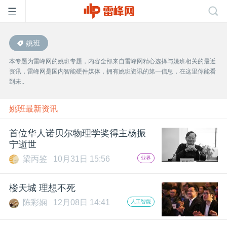
姚班
首
本专题为雷峰网的姚班专题，内容全部来自雷峰网精心选择与姚班相关的最近
资讯，雷峰网是国内智能硬件媒体，拥有姚班资讯的第一信息，在这里你能看
页
到未..
雷
姚班最新资讯
首位华人诺贝尔物理学奖得主杨振
峰
宁逝世
梁丙鉴
10月31日 15:56
业界
网
楼天城 理想不死
公
陈彩娴
12月08日 14:41
人工智能