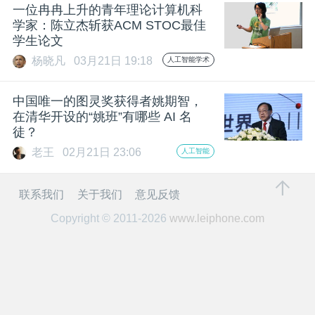
开
一位冉冉上升的青年理论计算机科
学家：陈立杰斩获ACM STOC最佳
学生论文
课
杨晓凡
03月21日 19:18
人工智能学术
活
中国唯一的图灵奖获得者姚期智，
在清华开设的“姚班”有哪些 AI 名
动
徒？
老王
02月21日 23:06
人工智能
中
联系我们
关于我们
意见反馈
心
Copyright © 2011-2026
www.leiphone.com
GAIR
专