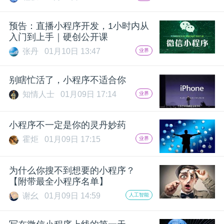
开
预告：直播小程序开发，1小时内从
课
入门到上手｜硬创公开课
张丹
01月10日 13:47
业界
活
别瞎忙活了，小程序不适合你
动
知情人士
01月09日 17:14
业界
中
小程序不一定是你的灵丹妙药
霍炬
01月09日 17:15
业界
心
为什么你搜不到想要的小程序？
【附带最全小程序名单】
GAIR
谢幺
01月09日 14:59
人工智能
专