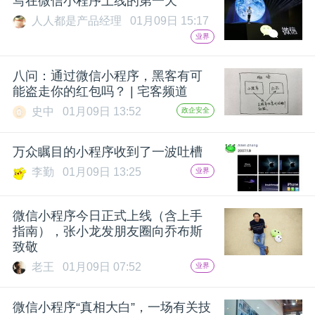
写在微信小程序上线的第一天
人人都是产品经理
01月09日 15:17
题
业界
爱
八问：通过微信小程序，黑客有可
能盗走你的红包吗？ | 宅客频道
搞
史中
01月09日 13:52
政企安全
机
万众瞩目的小程序收到了一波吐槽
李勤
01月09日 13:25
业界
微信小程序今日正式上线（含上手
指南），张小龙发朋友圈向乔布斯
致敬
老王
01月09日 07:52
业界
微信小程序“真相大白”，一场有关技