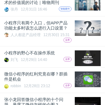
术的价值观的讨论｜唯物周刊
张丹
12月31日 16:46
智能硬件
小程序只有两个入口，但APP产品
功能太多时该怎么进行入口设置？
人人都是产品经理
12月30日 15:31
业界
小程序的野心不在操作系统
刘飞
12月29日 14:40
业界
微信小程序的红利究竟在哪？群插
件是机会
robbin
12月28日 23:12
业界
张小龙回答微信小程序的十个问
题，暴露了微信怎样的企图？