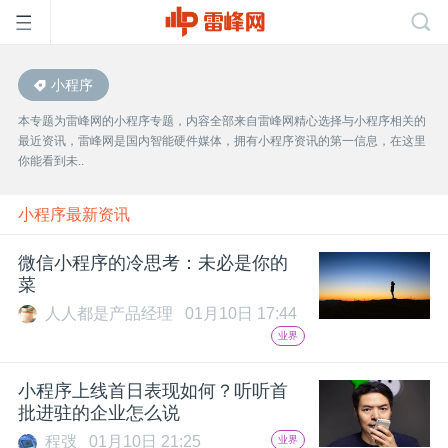
小程序
首
本专题为雷峰网的小程序专题，内容全部来自雷峰网精心选择与小程序相关的
最近资讯，雷峰网是国内智能硬件媒体，拥有小程序资讯的第一信息，在这里
页
你能看到未..
雷
小程序最新资讯
微信小程序的冷思考：未必是你的
峰
菜
人人都是产品经理
01月10日 17:44
网
业界
公
小程序上线首日表现如何？听听首
批进驻的企业怎么说
程弢
01月10日 21:25
业界