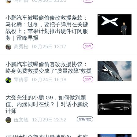
马世倩
03月30日 21:05
小鹏汽车被曝偷偷修改救援条款；
马化腾：过冬，要把子弹用在关键
战役上；苹果计划推出硬件订阅服
务｜雷峰早报
高秀松
03月25日 13:17
业界
小鹏汽车被曝偷偷篡改救援协议：
终身免费救援变成了“质量故障”救援
覃倩雯
03月24日 16:18
业界
大受关注的小鹏 G9，如何做到颜
值、内涵同时在线？丨对话小鹏设
计师
伍文靓
12月29日 22:52
智能驾驶