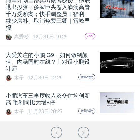
阿里计划全部卖出微博股份，彻底
退出投资；多家巨头卷入滴滴高管
千万受贿案；快手调整员工福利：
减少房补、取消免费三餐｜雷峰早
报
高秀松
12月31日 10:25
业界
大受关注的小鹏 G9，如何做到颜
值、内涵同时在线？丨对话小鹏设
计师
木子
12月30日 12:29
智能驾驶
小鹏汽车三季度收入及交付均创新
高 毛利同比大增8倍
木子
11月23日 20:27
智能驾驶