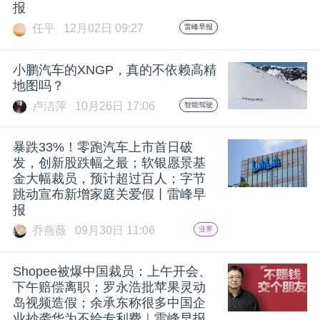
开
报
任平
12月02日 09:27
雷峰早报
课
小鹏汽车的XNGP，真的不依赖高精
地图吗？
活
卢洁萍
10月26日 17:06
智能驾驶
动
暴跌33%！零跑汽车上市首日破
发，创新股跌幅之最；软银愿景基
中
金大幅裁员，预计超过百人；字节
跳动宣布新增家庭关爱假丨雷峰早
报
心
乔燕薇
09月30日 11:06
业界
GAIR
Shopee被爆中国裁员：上午开会、
下午赔偿离职；罗永浩批苹果灵动
专
岛视频造假；余承东称很多中国企
业抄袭华为不给专利费｜雷峰早报