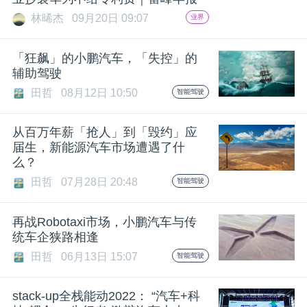
林晞杰
09月20日 09:07
业界
题
「狂飙」的小鹏汽车，「失控」的
爱
辅助驾驶
田哲
08月12日 10:50
智能驾驶
搞
从百万年薪「抢人」到「毁约」应
机
届生，新能源汽车市场遭遇了什
么？
田哲
07月28日 20:48
智能驾驶
再战Robotaxi市场，小鹏汽车与传
统车企狭路相逢
田哲
06月13日 15:07
智能驾驶
stack-up全栈能动2022： “汽车+科