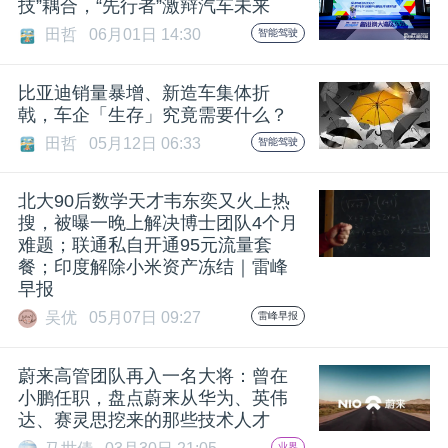
技”耦合，“先行者”激辩汽车未来
田哲
06月01日 14:30
智能驾驶
比亚迪销量暴增、新造车集体折
戟，车企「生存」究竟需要什么？
田哲
05月12日 06:33
智能驾驶
北大90后数学天才韦东奕又火上热
搜，被曝一晚上解决博士团队4个月
难题；联通私自开通95元流量套
餐；印度解除小米资产冻结｜雷峰
早报
吴优
05月07日 09:27
雷峰早报
蔚来高管团队再入一名大将：曾在
小鹏任职，盘点蔚来从华为、英伟
达、赛灵思挖来的那些技术人才
业界