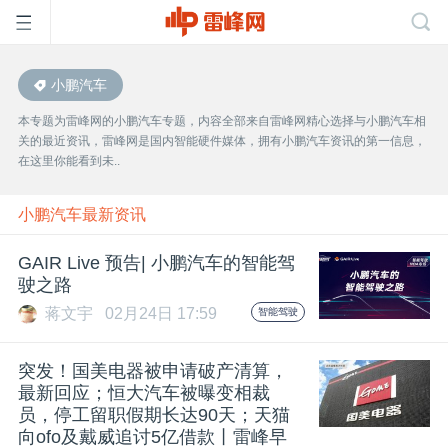
小鹏汽车
首
本专题为雷峰网的小鹏汽车专题，内容全部来自雷峰网精心选择与小鹏汽车相
关的最近资讯，雷峰网是国内智能硬件媒体，拥有小鹏汽车资讯的第一信息，
页
在这里你能看到未..
雷
小鹏汽车最新资讯
GAIR Live 预告| 小鹏汽车的智能驾
峰
驶之路
蒋文宇
02月24日 17:59
智能驾驶
网
突发！国美电器被申请破产清算，
公
最新回应；恒大汽车被曝变相裁
员，停工留职假期长达90天；天猫
向ofo及戴威追讨5亿借款丨雷峰早