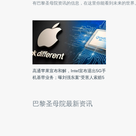
有
巴黎圣母院
资讯的信息，在这里你能看到未来的世界
高通苹果宣布和解，Intel宣布退出5G手
机基带业务；曝刘强东案“受害人索赔5
万美元”；苹果捐款帮助重建巴黎圣母
院|雷锋早报
巴黎圣母院最新资讯