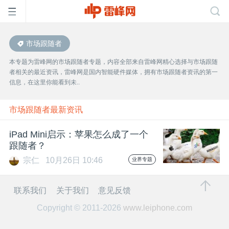
市场跟随者
首
本专题为雷峰网的市场跟随者专题，内容全部来自雷峰网精心选择与市场跟随
者相关的最近资讯，雷峰网是国内智能硬件媒体，拥有市场跟随者资讯的第一
页
信息，在这里你能看到未..
雷
市场跟随者最新资讯
iPad Mini启示：苹果怎么成了一个
峰
跟随者？
宗仁
10月26日 10:46
业界专题
网
联系我们
关于我们
意见反馈
公
Copyright © 2011-2026
www.leiphone.com