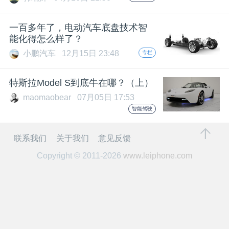
开
一百多年了，电动汽车底盘技术智
课
能化得怎么样了？
小鹏汽车
12月15日 23:48
专栏
活
特斯拉Model S到底牛在哪？（上）
动
maomaobear
07月05日 17:53
智能驾驶
中
联系我们
关于我们
意见反馈
心
Copyright © 2011-2026
www.leiphone.com
GAIR
专