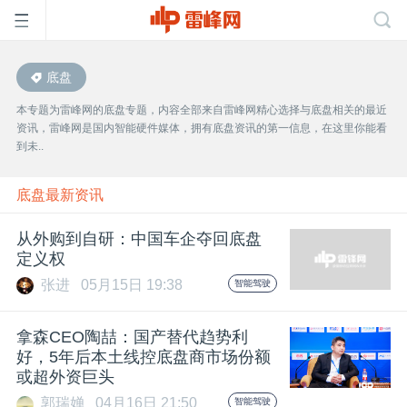
底盘
首
本专题为雷峰网的底盘专题，内容全部来自雷峰网精心选择与底盘相关的最近
资讯，雷峰网是国内智能硬件媒体，拥有底盘资讯的第一信息，在这里你能看
页
到未..
雷
底盘最新资讯
从外购到自研：中国车企夺回底盘
峰
定义权
张进
05月15日 19:38
智能驾驶
网
拿森CEO陶喆：国产替代趋势利
公
好，5年后本土线控底盘商市场份额
或超外资巨头
郭瑞婵
04月16日 21:50
智能驾驶