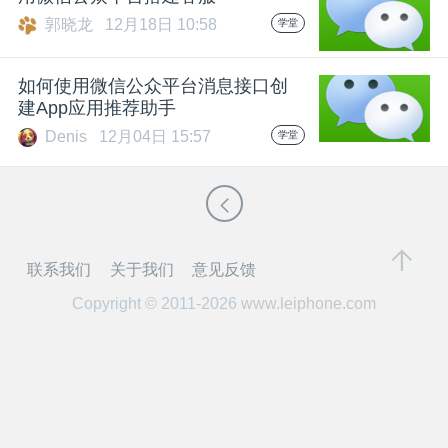
开
郭晓龙
12月18日 10:58
学堂
课
如何使用微信公众平台消息接口创
建App应用推荐助手
活
Denis
12月04日 15:57
学堂
动
中
联系我们
关于我们
意见反馈
心
Copyright © 2011-2026
www.leiphone.com
GAIR
专