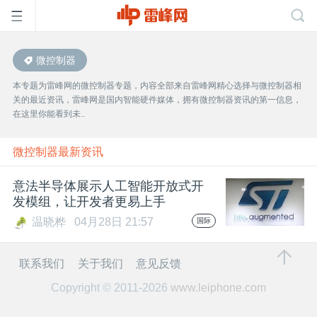
微控制器
首
本专题为雷峰网的微控制器专题，内容全部来自雷峰网精心选择与微控制器相
关的最近资讯，雷峰网是国内智能硬件媒体，拥有微控制器资讯的第一信息，
页
在这里你能看到未..
雷
微控制器最新资讯
意法半导体展示人工智能开放式开
峰
发模组，让开发者更易上手
温晓桦
04月28日 21:57
国际
网
联系我们
关于我们
意见反馈
公
Copyright © 2011-2026
www.leiphone.com