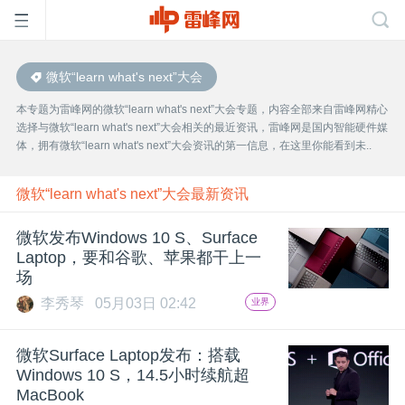
微软“learn what's next”大会
首
本专题为雷峰网的微软“learn what's next”大会专题，内容全部来自雷峰网精心
选择与微软“learn what's next”大会相关的最近资讯，雷峰网是国内智能硬件媒
页
体，拥有微软“learn what's next”大会资讯的第一信息，在这里你能看到未..
雷
微软“learn what's next”大会最新资讯
微软发布Windows 10 S、Surface
峰
Laptop，要和谷歌、苹果都干上一
场
网
李秀琴
05月03日 02:42
业界
公
微软Surface Laptop发布：搭载
Windows 10 S，14.5小时续航超
MacBook