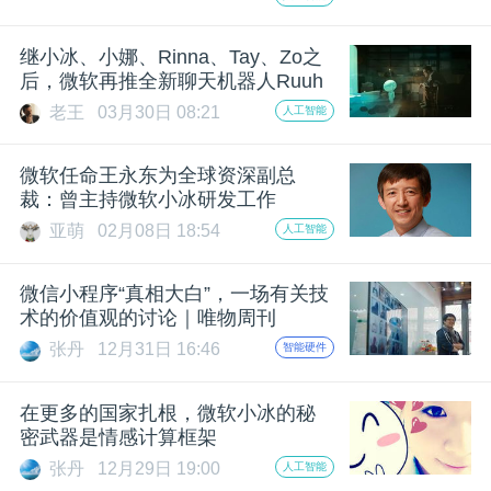
开
继小冰、小娜、Rinna、Tay、Zo之
课
后，微软再推全新聊天机器人Ruuh
老王
03月30日 08:21
人工智能
活
微软任命王永东为全球资深副总
裁：曾主持微软小冰研发工作
动
亚萌
02月08日 18:54
人工智能
中
微信小程序“真相大白”，一场有关技
术的价值观的讨论｜唯物周刊
心
张丹
12月31日 16:46
智能硬件
GAIR
在更多的国家扎根，微软小冰的秘
密武器是情感计算框架
专
张丹
12月29日 19:00
人工智能