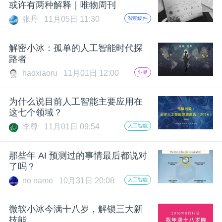
或许有两种解释｜唯物周刊
张丹
11月05日 11:30
智能硬件
解密小冰：孤单的人工智能时代探
路者
haoxiaoru
11月01日 12:00
业界
为什么说目前人工智能主要应用在
这七个领域？
李尊
11月01日 09:54
人工智能
那些年 AI 预测过的事情最后都说对
了吗？
no name
10月31日 20:08
人工智能
微软小冰今满十八岁，解锁三大新
技能