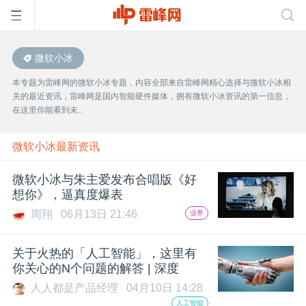
微软小冰
首
本专题为雷峰网的微软小冰专题，内容全部来自雷峰网精心选择与微软小冰相
关的最近资讯，雷峰网是国内智能硬件媒体，拥有微软小冰资讯的第一信息，
页
在这里你能看到未..
雷
微软小冰最新资讯
微软小冰与朱主爱发布合唱版《好
峰
想你》，逼真度爆表
周翔
06月13日 21:46
业界
网
关于火热的「人工智能」，这里有
公
你关心的N个问题的解答 | 深度
人人都是产品经理
04月10日 14:28
人工智能