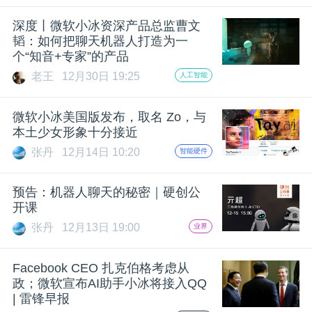
题
深度丨微软小冰资深产品总监曹文
韬：如何把聊天机器人打造为一
个“知音+专家”的产品
爱
老王
12月30日 19:25
人工智能
搞
微软小冰美国版发布，取名 Zo，与
本土少女形象十分接近
机
张丹
12月14日 10:20
智能硬件
预告：机器人聊天的秘密｜硬创公
开课
张丹
12月13日 19:00
业界
Facebook CEO 扎克伯格考虑从
政；微软宣布AI助手小冰将接入QQ
| 雷锋早报