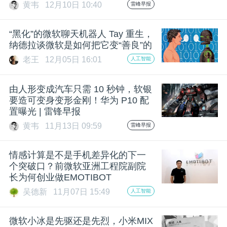
黄韦
12月10日 10:40
雷峰早报
“黑化”的微软聊天机器人 Tay 重生，
纳德拉谈微软是如何把它变“善良”的
老王
12月05日 16:01
人工智能
由人形变成汽车只需 10 秒钟，软银
要造可变身变形金刚！华为 P10 配
置曝光 | 雷锋早报
黄韦
11月13日 09:59
雷峰早报
情感计算是不是手机差异化的下一
个突破口？前微软亚洲工程院副院
长为何创业做EMOTIBOT
吴德新
11月07日 15:49
人工智能
微软小冰是先驱还是先烈，小米MIX