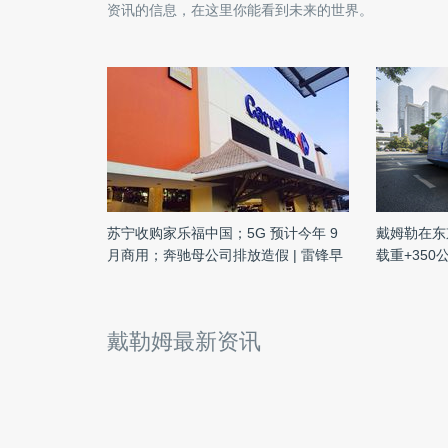
资讯的信息，在这里你能看到未来的世界。
苏宁收购家乐福中国；5G 预计今年 9
戴姆勒在东
月商用；奔驰母公司排放造假 | 雷锋早
载重+350
报
戴勒姆最新资讯