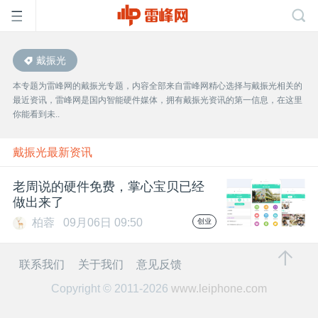
戴振光
首
本专题为雷峰网的戴振光专题，内容全部来自雷峰网精心选择与戴振光相关的
最近资讯，雷峰网是国内智能硬件媒体，拥有戴振光资讯的第一信息，在这里
页
你能看到未..
雷
戴振光最新资讯
老周说的硬件免费，掌心宝贝已经
峰
做出来了
柏蓉
09月06日 09:50
创业
网
联系我们
关于我们
意见反馈
公
Copyright © 2011-2026
www.leiphone.com