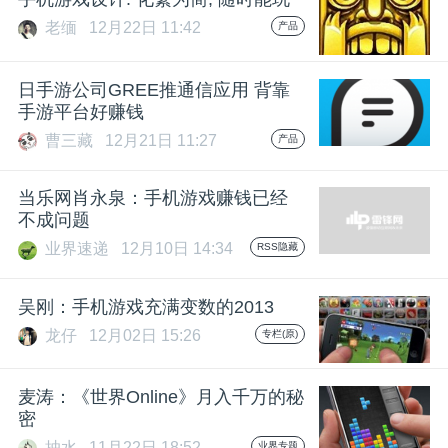
老缅
12月22日 11:42
产品
题
日手游公司GREE推通信应用 背靠
爱
手游平台好赚钱
曹三藏
12月21日 11:27
产品
搞
当乐网肖永泉：手机游戏赚钱已经
机
不成问题
业界速递
12月10日 14:34
RSS隐藏
吴刚：手机游戏充满变数的2013
龙仔
12月02日 15:26
专栏(原)
麦涛：《世界Online》月入千万的秘
密
抽水
11月22日 18:52
业界专题