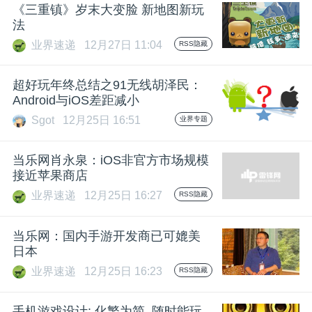
开
《三重镇》岁末大变脸 新地图新玩
法
课
业界速递
12月27日 11:04
RSS隐藏
超好玩年终总结之91无线胡泽民：
活
Android与iOS差距减小
Sgot
12月25日 16:51
业界专题
动
当乐网肖永泉：iOS非官方市场规模
中
接近苹果商店
业界速递
12月25日 16:27
RSS隐藏
心
当乐网：国内手游开发商已可媲美
日本
GAIR
业界速递
12月25日 16:23
RSS隐藏
专
手机游戏设计: 化繁为简, 随时能玩