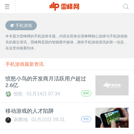
手机游戏
首
本专题为雷峰网的手机游戏专题，内容全部来自雷峰网精心选择与手机游戏相
关的最近资讯，雷峰网是国内智能硬件媒体，拥有手机游戏资讯的第一信息，
页
在这里你能看到未..
雷
手机游戏最新资讯
愤怒小鸟的开发商月活跃用户超过
峰
2.6亿
他歌
01月14日 07:34
新鲜
网
移动游戏的人才陷阱
公
谢阗地
01月10日 09:31
专栏