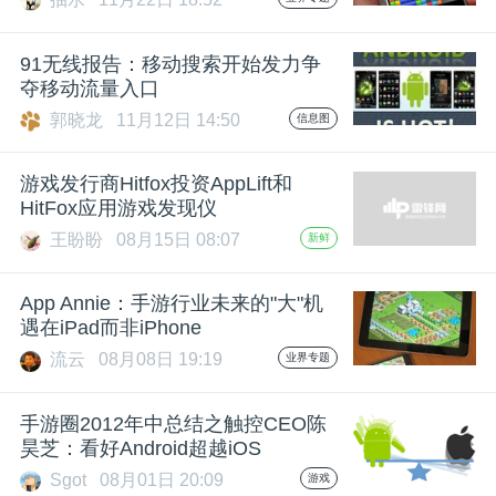
91无线报告：移动搜索开始发力争
夺移动流量入口
郭晓龙
11月12日 14:50
信息图
游戏发行商Hitfox投资AppLift和
HitFox应用游戏发现仪
王盼盼
08月15日 08:07
新鲜
App Annie：手游行业未来的"大"机
遇在iPad而非iPhone
流云
08月08日 19:19
业界专题
手游圈2012年中总结之触控CEO陈
昊芝：看好Android超越iOS
Sgot
08月01日 20:09
游戏