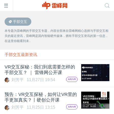
手部交互
首
本专题为雷峰网的手部交互专题，内容全部来自雷峰网精心选择与手部交互相
关的最近资讯，雷峰网是国内智能硬件媒体，拥有手部交互资讯的第一信息，
页
在这里你能看到未..
雷
手部交互最新资讯
VR交互探秘：我们到底需要怎样的
峰
手部交互？ ｜ 雷锋网公开课
刘芳平
11月27日 19:54
AR/VR
网
预告：VR交互探秘，如何让VR里的
公
手更加真实？丨硬创公开课
刘芳平
11月25日 13:15
AR/VR