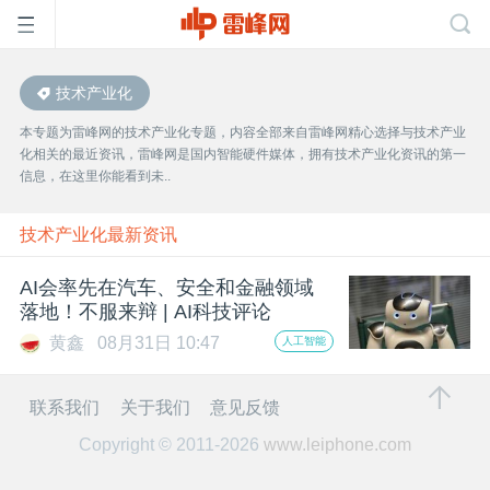
技术产业化
首
本专题为雷峰网的技术产业化专题，内容全部来自雷峰网精心选择与技术产业
化相关的最近资讯，雷峰网是国内智能硬件媒体，拥有技术产业化资讯的第一
页
信息，在这里你能看到未..
雷
技术产业化最新资讯
AI会率先在汽车、安全和金融领域
峰
落地！不服来辩 | AI科技评论
黄鑫
08月31日 10:47
人工智能
网
联系我们
关于我们
意见反馈
公
Copyright © 2011-2026
www.leiphone.com