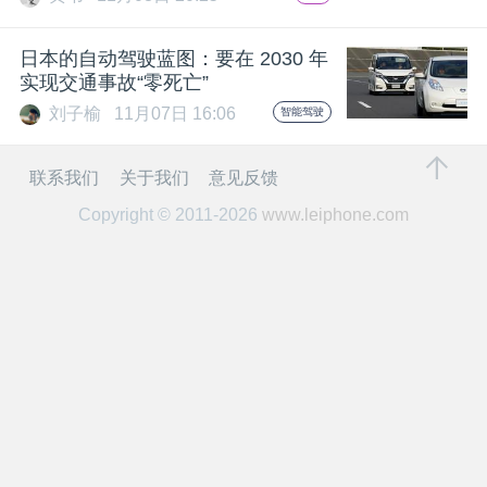
开
日本的自动驾驶蓝图：要在 2030 年
课
实现交通事故“零死亡”
刘子榆
11月07日 16:06
智能驾驶
活
联系我们
关于我们
意见反馈
动
Copyright © 2011-2026
www.leiphone.com
中
心
GAIR
专