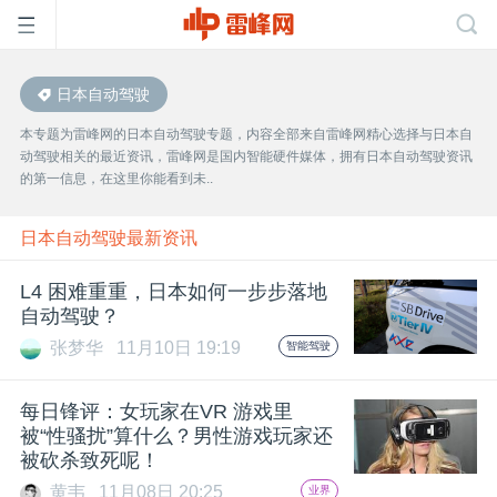
日本自动驾驶
首
本专题为雷峰网的日本自动驾驶专题，内容全部来自雷峰网精心选择与日本自
动驾驶相关的最近资讯，雷峰网是国内智能硬件媒体，拥有日本自动驾驶资讯
页
的第一信息，在这里你能看到未..
雷
日本自动驾驶最新资讯
L4 困难重重，日本如何一步步落地
峰
自动驾驶？
张梦华
11月10日 19:19
智能驾驶
网
每日锋评：女玩家在VR 游戏里
公
被“性骚扰”算什么？男性游戏玩家还
被砍杀致死呢！
黄韦
11月08日 20:25
业界