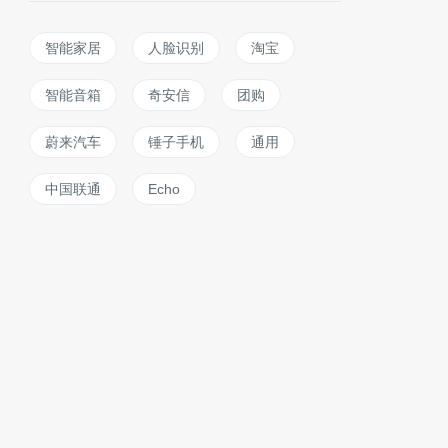
智能家居
人脸识别
淘宝
智能音箱
奇安信
团购
蔚来汽车
锤子手机
通用
中国联通
Echo