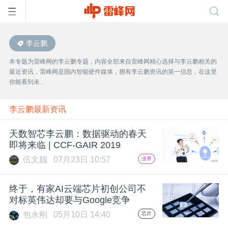
李云鹏
首
本专题为雷峰网的李云鹏专题，内容全部来自雷峰网精心选择与李云鹏相关的
最近资讯，雷峰网是国内智能硬件媒体，拥有李云鹏资讯的第一信息，在这里
页
你能看到未..
雷
李云鹏最新资讯
天数智芯李云鹏：数据驱动的春天
峰
即将来临 | CCF-GAIR 2019
伍文靓
07月23日 10:57
业界
网
终于，有家AI云端芯片初创公司不
公
对标英伟达却要与Google竞争
包永刚
05月10日 14:40
芯片