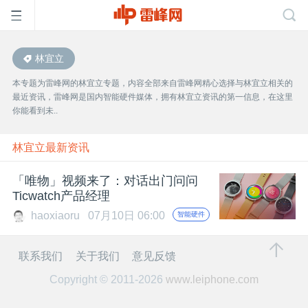
林宜立
首
本专题为雷峰网的林宜立专题，内容全部来自雷峰网精心选择与林宜立相关的
最近资讯，雷峰网是国内智能硬件媒体，拥有林宜立资讯的第一信息，在这里
页
你能看到未..
雷
林宜立最新资讯
「唯物」视频来了：对话出门问问
峰
Ticwatch产品经理
haoxiaoru
07月10日 06:00
智能硬件
网
联系我们
关于我们
意见反馈
公
Copyright © 2011-2026
www.leiphone.com