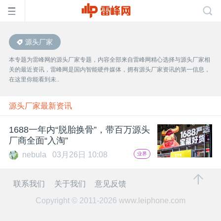
源头厂家
首
本专题为雷峰网的源头厂家专题，内容全部来自雷峰网精心选择与源头厂家相
关的最近资讯，雷峰网是国内智能硬件媒体，拥有源头厂家资讯的第一信息，
页
在这里你能看到未..
雷
源头厂家最新资讯
1688一年内“脱胎换骨”，带百万源头
峰
厂商全面“入淘”
nebula
03月26日 10:08
业界
网
联系我们
关于我们
意见反馈
公
Copyright © 2011-2026
www.leiphone.com