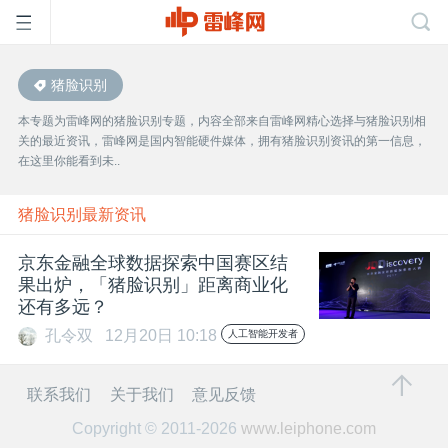
猪脸识别
首
本专题为雷峰网的猪脸识别专题，内容全部来自雷峰网精心选择与猪脸识别相
关的最近资讯，雷峰网是国内智能硬件媒体，拥有猪脸识别资讯的第一信息，
页
在这里你能看到未..
雷
猪脸识别最新资讯
京东金融全球数据探索中国赛区结
峰
果出炉，「猪脸识别」距离商业化
还有多远？
网
孔令双
12月20日 10:18
人工智能开发者
公
联系我们
关于我们
意见反馈
Copyright © 2011-2026
www.leiphone.com