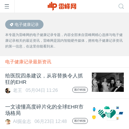
电子健康记录
首
本专题为雷峰网的电子健康记录专题，内容全部来自雷峰网精心选择与电子健
康记录相关的最近资讯，雷峰网是国内智能硬件媒体，拥有电子健康记录资讯
页
的第一信息，在这里你能看到未..
雷
电子健康记录最新资讯
给医院四条建议，从容替换令人抓
峰
狂的EHR
老王
05月04日 11:26
医疗科技
网
一文读懂高度碎片化的全球EHR市
公
场格局
AI掘金志
06月23日 12:48
医疗科技