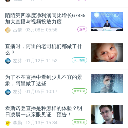
开
陌陌第四季度净利润同比增长674%
课
加大直播与视频投放力度
吕倩
03月08日 05:56
业界
活
直播时，阿里的老司机们都做了什
动
么？
左芬
01月12日 11:52
人工智能
中
为了不在直播中看到少儿不宜的景
象，阿里做了这些
心
左芬
01月05日 10:17
政企安全
GAIR
看斯诺登直播是种怎样的体验？明
日凌晨一点亲眼见证，预告！
专
李勤
12月13日 15:34
政企安全