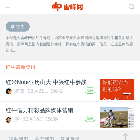
红牛
首
本专题为雷峰网的红牛专题，内容全部来自雷峰网精心选择与红牛相关的最近
资讯，雷峰网是国内智能硬件媒体，拥有红牛资讯的第一信息，在这里你能看
页
到未..
雷
红牛最新资讯
红米Note亚历山大 中兴红牛参战
峰
肥威
03月21日 19:42
新鲜
网
红牛借力精彩品牌媒体营销
序
10月16日 15:39
新鲜
公
联系我们
关于我们
意见反馈