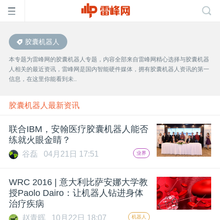
胶囊机器人
首
本专题为雷峰网的胶囊机器人专题，内容全部来自雷峰网精心选择与胶囊机器
人相关的最近资讯，雷峰网是国内智能硬件媒体，拥有胶囊机器人资讯的第一
页
信息，在这里你能看到未..
雷
胶囊机器人最新资讯
联合IBM，安翰医疗胶囊机器人能否
峰
练就火眼金睛？
谷磊
04月21日 17:51
业界
网
WRC 2016 | 意大利比萨安娜大学教
公
授Paolo Dairo：让机器人钻进身体
治疗疾病
赵青晖
10月22日 18:07
机器人