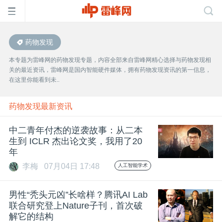
药物发现
首
本专题为雷峰网的药物发现专题，内容全部来自雷峰网精心选择与药物发现相
关的最近资讯，雷峰网是国内智能硬件媒体，拥有药物发现资讯的第一信息，
页
在这里你能看到未..
雷
药物发现最新资讯
中二青年付杰的逆袭故事：从二本
峰
生到 ICLR 杰出论文奖，我用了20
年
网
李梅
07月04日 17:48
人工智能学术
公
男性“秃头元凶”长啥样？腾讯AI Lab
联合研究登上Nature子刊，首次破
解它的结构