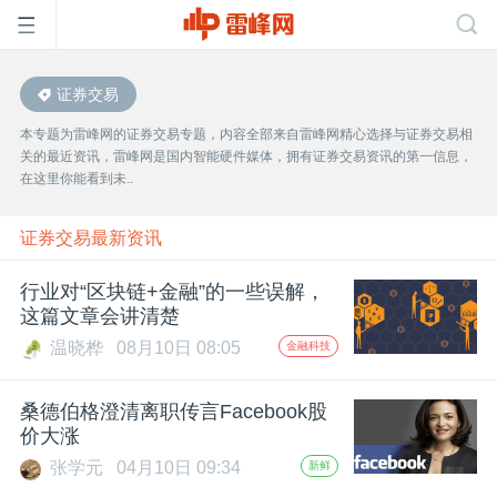
证券交易
首
本专题为雷峰网的证券交易专题，内容全部来自雷峰网精心选择与证券交易相
关的最近资讯，雷峰网是国内智能硬件媒体，拥有证券交易资讯的第一信息，
页
在这里你能看到未..
雷
证券交易最新资讯
行业对“区块链+金融”的一些误解，
峰
这篇文章会讲清楚
温晓桦
08月10日 08:05
金融科技
网
桑德伯格澄清离职传言Facebook股
公
价大涨
张学元
04月10日 09:34
新鲜