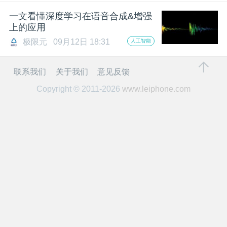
开
一文看懂深度学习在语音合成&增强
上的应用
课
极限元
09月12日 18:31
人工智能
活
联系我们
关于我们
意见反馈
Copyright © 2011-2026
www.leiphone.com
动
中
心
GAIR
专