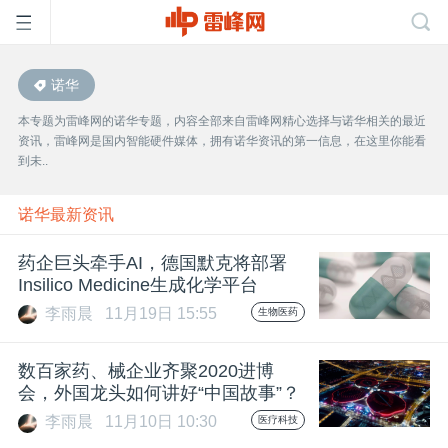
诺华
首
本专题为雷峰网的诺华专题，内容全部来自雷峰网精心选择与诺华相关的最近
资讯，雷峰网是国内智能硬件媒体，拥有诺华资讯的第一信息，在这里你能看
页
到未..
雷
诺华最新资讯
药企巨头牵手AI，德国默克将部署
峰
Insilico Medicine生成化学平台
李雨晨
11月19日 15:55
生物医药
网
数百家药、械企业齐聚2020进博
公
会，外国龙头如何讲好“中国故事”？
李雨晨
11月10日 10:30
医疗科技