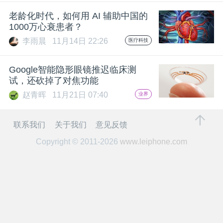
开
老龄化时代，如何用 AI 辅助中国的
1000万心衰患者？
课
李雨晨
11月14日 22:26
医疗科技
活
Google智能隐形眼镜推迟临床测
试，还砍掉了对焦功能
动
赵青晖
11月21日 07:40
业界
中
联系我们
关于我们
意见反馈
Copyright © 2011-2026
www.leiphone.com
心
GAIR
专