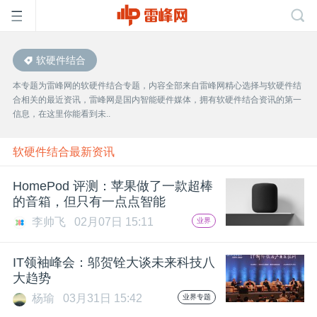
软硬件结合
首
本专题为雷峰网的软硬件结合专题，内容全部来自雷峰网精心选择与软硬件结
合相关的最近资讯，雷峰网是国内智能硬件媒体，拥有软硬件结合资讯的第一
页
信息，在这里你能看到未..
雷
软硬件结合最新资讯
HomePod 评测：苹果做了一款超棒
峰
的音箱，但只有一点点智能
李帅飞
02月07日 15:11
业界
网
IT领袖峰会：邬贺铨大谈未来科技八
公
大趋势
杨瑜
03月31日 15:42
业界专题