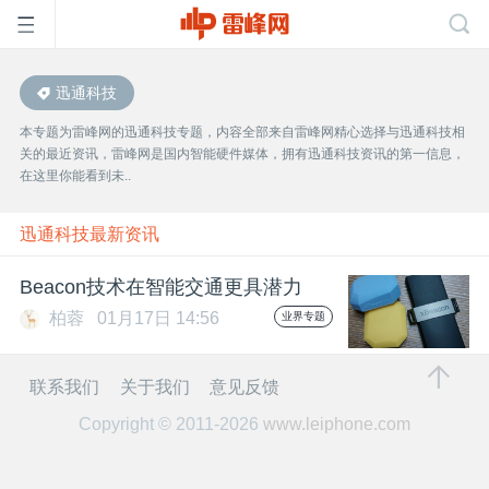
迅通科技
首
本专题为雷峰网的迅通科技专题，内容全部来自雷峰网精心选择与迅通科技相
关的最近资讯，雷峰网是国内智能硬件媒体，拥有迅通科技资讯的第一信息，
页
在这里你能看到未..
雷
迅通科技最新资讯
Beacon技术在智能交通更具潜力
峰
柏蓉
01月17日 14:56
业界专题
网
联系我们
关于我们
意见反馈
Copyright © 2011-2026
www.leiphone.com
公