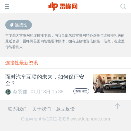
连接性
首
本专题为雷峰网的连接性专题，内容全部来自雷峰网精心选择与连接性相关的
最近资讯，雷峰网是国内智能硬件媒体，拥有连接性资讯的第一信息，在这里
页
你能看到未..
雷
连接性最新资讯
面对汽车互联的未来，如何保证安
峰
全？
蔡羽佳
01月18日 15:38
智能驾驶
网
联系我们
关于我们
意见反馈
公
Copyright © 2011-2026
www.leiphone.com