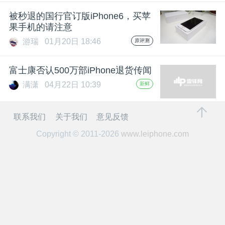
开
被秒退的国行官订版iPhone6，买苹
果手机的请注意
课
游瑞
01月20日 18:46
原评测
活
富士康否认500万部iPhone退货传闻
满潇
04月22日 10:39
新鲜
动
联系我们
关于我们
意见反馈
中
Copyright © 2011-2026
www.leiphone.com
心
GAIR
专