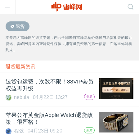
退货
首
本专题为雷峰网的退货专题，内容全部来自雷峰网精心选择与退货相关的最近
资讯，雷峰网是国内智能硬件媒体，拥有退货资讯的第一信息，在这里你能看
页
到未..
雷
退货最新资讯
退货包运费，次数不限！88VIP会员
峰
权益再升级
nebula
04月22日 13:27
业界
网
苹果公布黄金版Apple Watch退货政
公
策，很严格！
程弢
04月23日 09:20
新鲜