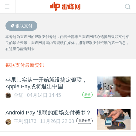
银联支付
首
本专题为雷峰网的银联支付专题，内容全部来自雷峰网精心选择与银联支付相
关的最近资讯，雷峰网是国内智能硬件媒体，拥有银联支付资讯的第一信息，
页
在这里你能看到未..
雷
银联支付最新资讯
苹果其实从一开始就没搞定银联，
峰
Apple Pay或将退出中国
金红
04月14日 14:45
新鲜
网
Android Pay 银联的近场支付美梦？
公
王利阳173
11月26日 22:08
业界专题