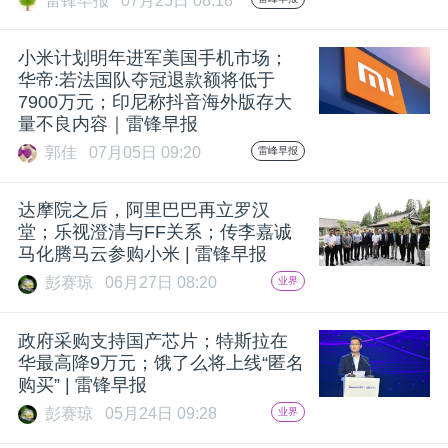
雷锋早报
07月25日 08:18
小米计划明年进军美国手机市场；
华帝:若法国队夺冠退款额将低于
7900万元；印尼称抖音海外版存大
量不良内容｜雷锋早报
郭佳
07月05日 09:20
雷峰早报
达摩院之后，阿里巴巴再立罗汉
堂；乐视澄清与FF关系；传李嘉诚
马化腾马云参购小米 | 雷锋早报
彭赛琼
06月27日 08:20
业界
政府采购支持国产芯片；特斯拉在
华最高降9万元；饿了么将上线“匿名
购买” | 雷锋早报
彭赛琼
05月24日 09:28
业界