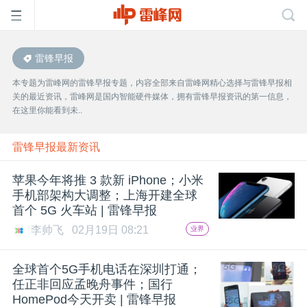
雷锋早报
首
本专题为雷峰网的雷锋早报专题，内容全部来自雷峰网精心选择与雷锋早报相
关的最近资讯，雷峰网是国内智能硬件媒体，拥有雷锋早报资讯的第一信息，
页
在这里你能看到未..
雷
雷锋早报最新资讯
苹果今年将推 3 款新 iPhone；小米
峰
手机部架构大调整；上海开建全球
首个 5G 火车站 | 雷锋早报
网
李帅飞
02月19日 08:21
业界
公
全球首个5G手机电话在深圳打通；
任正非回应孟晚舟事件；国行
HomePod今天开卖 | 雷锋早报