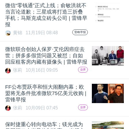
微信“零钱通”正式上线；俞敏洪就不
题
当言论道歉；三星或将打造三折叠
手机；马斯克成立砖头公司 | 雷锋早
报
爱
黄锦
11月19日 08:48
雷峰早报
搞
微软联合创始人保罗·艾伦因癌症去
世；拼多多假货问题又被怼；自如
机
回应租客房内藏有摄像头 | 雷锋早报
张莉
10月16日 09:05
业界
FF公布贾跃亭和恒大闹翻内幕；欧
盟将无条件批准微软75亿美元收购 |
雷锋早报
张莉
10月09日 07:45
业界
保时捷重心转向电动车；镁光成为