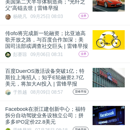
美国第二大半导体制造商；“光纤之
父”高锟去世 | 雷锋早报
杨晓凡
09月25日 08:03
业界
传ofo将完成新一轮融资；比亚迪高
歌开放之路，与百度合作加深；美
国司法部或调查社交巨头 | 雷锋早报
彭赛琼
09月06日 08:31
业界
百度DuerOS激活设备突破1亿；特
斯拉上海招人；知乎E轮融资2.7亿
美元，将加大AI投入 | 雷锋早报
于胜越
08月09日 08:57
雷峰早报
Facebook在浙江建创新中心；福特
拆分自动驾驶业务设独立公司；拼
多多IPO定价22.8美元
雷峰早报