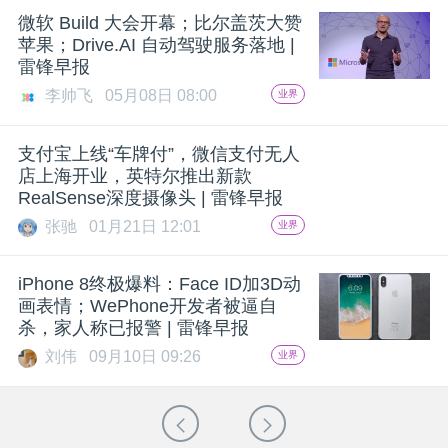
微软 Build 大会开幕；比尔盖茨大赞
苹果；Drive.AI 自动驾驶服务落地 |
雷锋早报
李帅飞
05月08日 08:00
业界
支付宝上线“车牌付”，微信支付无人
店上海开业，英特尔推出新款
RealSense深度摄像头 | 雷锋早报
张驰
01月21日 12:01
业界
iPhone 8终极爆料：Face ID加3D动
画表情；WePhone开发者被逼自
杀，家人称已报警 | 雷锋早报
刘伟
09月10日 09:26
业界