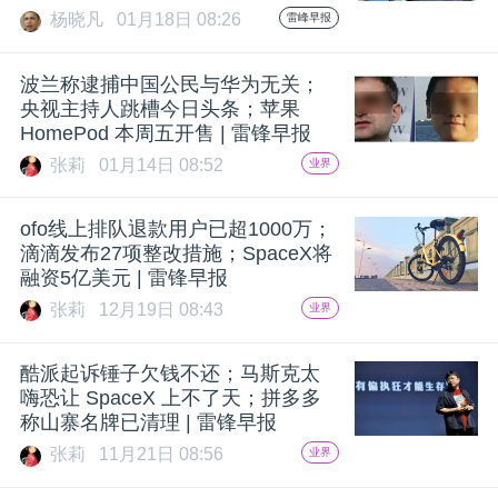
开
杨晓凡
01月18日 08:26
雷峰早报
课
波兰称逮捕中国公民与华为无关；
央视主持人跳槽今日头条；苹果
HomePod 本周五开售 | 雷锋早报
活
张莉
01月14日 08:52
业界
动
ofo线上排队退款用户已超1000万；
滴滴发布27项整改措施；SpaceX将
中
融资5亿美元 | 雷锋早报
张莉
12月19日 08:43
业界
心
酷派起诉锤子欠钱不还；马斯克太
嗨恐让 SpaceX 上不了天；拼多多
GAIR
称山寨名牌已清理 | 雷锋早报
张莉
11月21日 08:56
业界
专