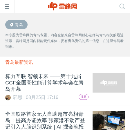
青岛
首
本专题为雷峰网的青岛专题，内容全部来自雷峰网精心选择与青岛相关的最近
资讯，雷峰网是国内智能硬件媒体，拥有青岛资讯的第一信息，在这里你能看
页
到未..
雷
青岛最新资讯
算力互联 智领未来 ——第十九届
峰
CCF全国高性能计算学术年会在青
岛开幕
网
郭思
08月25日 17:16
业界
公
全国铁路首家无人自助超市亮相青
岛；提高办证效率 张家港不动产登
记引入人脸识别系统 | AI 掘金晚报