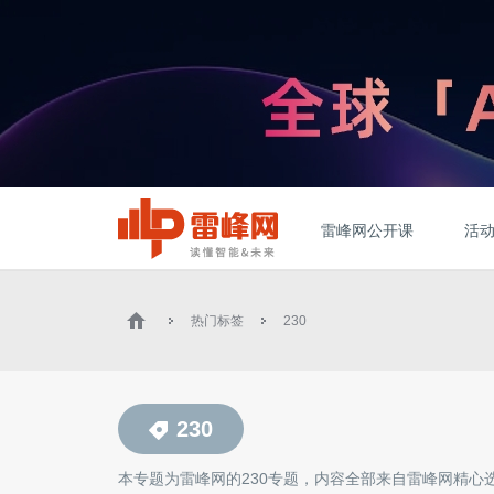
雷峰网公开课
活
热门标签
230
230
本专题为雷峰网的
230
专题，内容全部来自雷峰网精心