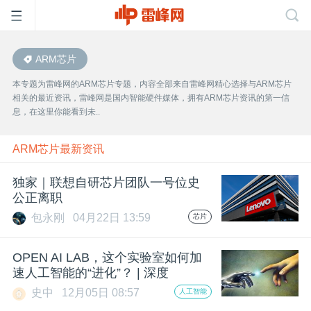
ARM芯片
首
本专题为雷峰网的ARM芯片专题，内容全部来自雷峰网精心选择与ARM芯片
相关的最近资讯，雷峰网是国内智能硬件媒体，拥有ARM芯片资讯的第一信
页
息，在这里你能看到未..
雷
ARM芯片最新资讯
独家｜联想自研芯片团队一号位史
峰
公正离职
包永刚
04月22日 13:59
芯片
网
OPEN AI LAB，这个实验室如何加
公
速人工智能的“进化”？ | 深度
史中
12月05日 08:57
人工智能