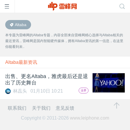
Altaba
首
本专题为雷峰网的Altaba专题，内容全部来自雷峰网精心选择与Altaba相关的
最近资讯，雷峰网是国内智能硬件媒体，拥有Altaba资讯的第一信息，在这里
页
你能看到未..
雷
Altaba最新资讯
出售、更名Altaba，雅虎最后还是退
峰
出了历史舞台
林藠头
01月10日 10:21
业界
网
联系我们
关于我们
意见反馈
公
Copyright © 2011-2026
www.leiphone.com