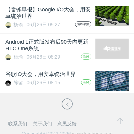
开
【雷锋早报】Google I/O大会，用安
卓统治世界
课
杨瑜
06月26日 09:27
雷峰早报
活
Android L正式版发布后90天内更新
HTC One系统
动
杨瑜
06月26日 08:29
新鲜
中
谷歌IO大会，用安卓统治世界
陈留
06月26日 08:15
新鲜
心
GAIR
联系我们
关于我们
意见反馈
专
Copyright © 2011-2026
www.leiphone.com