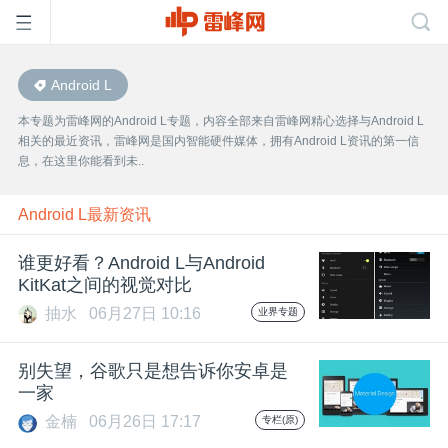
Android L
首
本专题为雷峰网的Android L专题，内容全部来自雷峰网精心选择与Android L
相关的最近资讯，雷峰网是国内智能硬件媒体，拥有Android L资讯的第一信
页
息，在这里你能看到未..
雷
Android L最新资讯
谁更好看？Android L与Android
峰
KitKat之间的视觉对比
抽水
06月27日 10:16
业界专题
网
别失望，谷歌只是想告诉你安卓是
公
一家
金楠
06月26日 17:17
专栏(原)