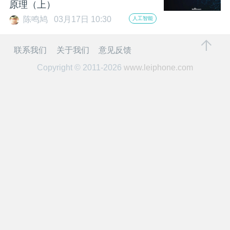
开
原理（上）
陈鸣鸠
03月17日 10:30
人工智能
课
联系我们
关于我们
意见反馈
活
Copyright © 2011-2026
www.leiphone.com
动
中
心
GAIR
专