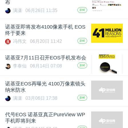
布
满潇
06月26日 11:35
新鲜
诺基亚即将发布4100像素手机 EOS
终于要来
冯伟文
06月20日 11:42
新鲜
诺基亚7月11日召开EOS手机发布会
李泰仙
06月14日 07:08
新鲜
诺基亚EOS再曝光 4100万像素镜头
纳米防水
满潇
03月06日 17:38
新鲜
代号EOS 诺基亚真正PureView WP
手机即将到来