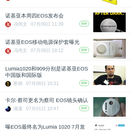
题
诺基亚本周四EOS发布会
冯伟文
07月09日 11:39
新鲜
爱
诺基亚EOS移动电源保护套曝光
搞
冯伟文
07月08日 18:12
新鲜
机
Lumia1020和909分别是诺基亚EOS
中国版和国际版
寒彻
07月08日 10:31
新鲜
卡尔·蔡司更名为蔡司 EOS镜头确认
满潇
07月01日 10:47
新鲜
曝EOS最终名为Lumia 1020 7月发