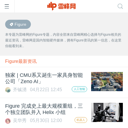
Figure
首
本专题为雷峰网的Figure专题，内容全部来自雷峰网精心选择与Figure相关的
最近资讯，雷峰网是国内智能硬件媒体，拥有Figure资讯的第一信息，在这里
页
你能看到未..
雷
Figure最新资讯
独家 | CMU系⼜诞⽣⼀家具⾝智能
峰
公司「Zeno AI」
齐铖湧
04月22日 12:45
人工智能
网
Figure 完成史上最大规模重组，三
公
个独立团队并入 Helix 小组
吴华秀
05月30日 12:00
机器人