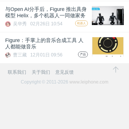
开
与Open AI分手后，Figure 推出具身
模型 Helix，多个机器人一同做家务
课
吴华秀
02月26日 10:54
机器人
活
Figure：手掌上的音乐合成工具 人
人都能做音乐
动
曹三藏
12月01日 09:56
产品
中
联系我们
关于我们
意见反馈
Copyright © 2011-2026
www.leiphone.com
心
GAIR
专