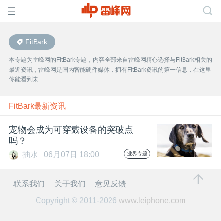
FitBark
首
本专题为雷峰网的FitBark专题，内容全部来自雷峰网精心选择与FitBark相关的
最近资讯，雷峰网是国内智能硬件媒体，拥有FitBark资讯的第一信息，在这里
页
你能看到未..
雷
FitBark最新资讯
宠物会成为可穿戴设备的突破点
峰
吗？
抽水
06月07日 18:00
业界专题
网
联系我们
关于我们
意见反馈
公
Copyright © 2011-2026
www.leiphone.com