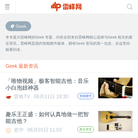
Geek
首
本专题为雷峰网的Geek 专题，内容全部来自雷峰网精心选择与Geek 相关的最
近资讯，雷峰网是国内智能硬件媒体，拥有Geek 资讯的第一信息，在这里你
页
能看到未..
雷
Geek 最新资讯
「唯物视频」极客智能吉他：音乐
峰
小白泡妞神器
雷锋TV
06月11日 18:30
智能硬件
网
趣乐王正盛：如何认真地做一把智
公
能吉他？
史中
06月01日 11:02
政企安全