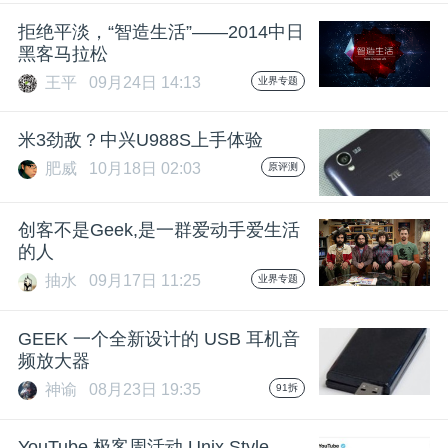
开
拒绝平淡，“智造生活”——2014中日
黑客马拉松
课
王平
09月24日 14:13
业界专题
活
米3劲敌？中兴U988S上手体验
肥威
10月18日 02:03
原评测
动
创客不是Geek,是一群爱动手爱生活
中
的人
抽水
09月17日 11:25
业界专题
心
GEEK 一个全新设计的 USB 耳机音
频放大器
GAIR
神谕
08月23日 19:35
91拆
专
YouTube 极客周活动 Unix Style