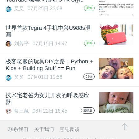
叉叉
07月25日 23:08
新鲜
题
世界首款Tegra 4手机中兴U988s泄
爱
漏
刘芳平
07月15日 14:47
新鲜
搞
极客老爹的玩具DIY之路：Python +
机
Kids + Building Stuff == Fun
叉叉
07月01日 11:58
91拆
技术宅老爸为女儿开发的呼吸感应
器
曹三藏
08月22日 16:45
爱搞趣
联系我们
关于我们
意见反馈