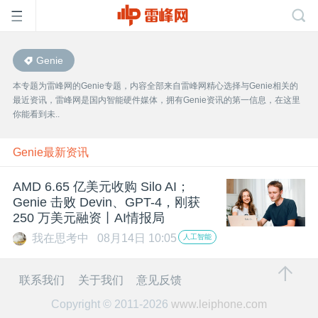
Genie
首
本专题为雷峰网的Genie专题，内容全部来自雷峰网精心选择与Genie相关的
最近资讯，雷峰网是国内智能硬件媒体，拥有Genie资讯的第一信息，在这里
页
你能看到未..
雷
Genie最新资讯
AMD 6.65 亿美元收购 Silo AI；
峰
Genie 击败 Devin、GPT-4，刚获
250 万美元融资丨AI情报局
网
我在思考中
08月14日 10:05
人工智能
公
联系我们
关于我们
意见反馈
Copyright © 2011-2026
www.leiphone.com