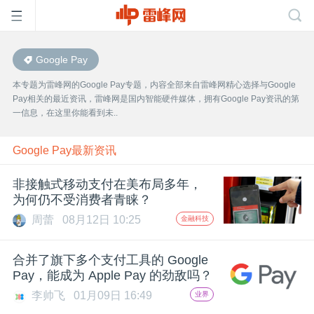
Google Pay
首
本专题为雷峰网的Google Pay专题，内容全部来自雷峰网精心选择与Google
Pay相关的最近资讯，雷峰网是国内智能硬件媒体，拥有Google Pay资讯的第
页
一信息，在这里你能看到未..
雷
Google Pay最新资讯
非接触式移动支付在美布局多年，
峰
为何仍不受消费者青睐？
周蕾
08月12日 10:25
金融科技
网
合并了旗下多个支付工具的 Google
公
Pay，能成为 Apple Pay 的劲敌吗？
李帅飞
01月09日 16:49
业界